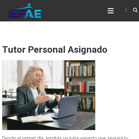
Saltar
IEFAE
al
contenido
Tutor Personal Asignado
Desde el primer día, tendrás un tutor experto que seguirá tu