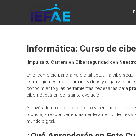
Saltar
IEFAE
al
I
contenido
Informática: Curso de cib
¡Impulsa tu Carrera en Ciberseguridad con Nuestr
En el complejo panorama digital actual, la cibersegu
estratégica esencial para individuos y organizacione
conocimiento y las herramientas necesarias para
pro
cibernéticas en constante evolución.
A través de un enfoque práctico y centrado en las 
robusta, a responder eficazmente ante incidentes y 
mundo digital.
¿Qué Aprenderás en Este Cu