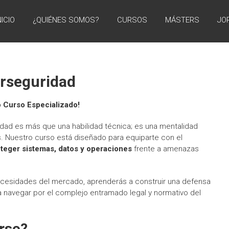
NICIO
¿QUIÉNES SOMOS?
CURSOS
MÁSTERS
JO
erseguridad
o Curso Especializado!
ridad es más que una habilidad técnica; es una mentalidad
s. Nuestro curso está diseñado para equiparte con el
teger sistemas, datos y operaciones
frente a amenazas
necesidades del mercado, aprenderás a construir una defensa
a navegar por el complejo entramado legal y normativo del
rso?