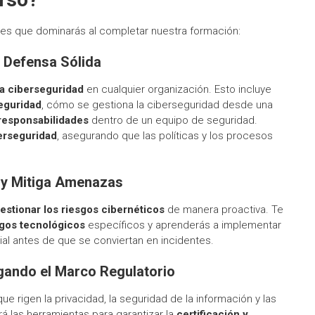
ales que dominarás al completar nuestra formación:
 Defensa Sólida
la ciberseguridad
en cualquier organización. Esto incluye
eguridad
, cómo se gestiona la ciberseguridad desde una
 responsabilidades
dentro de un equipo de seguridad.
erseguridad
, asegurando que las políticas y los procesos
a y Mitiga Amenazas
 gestionar los riesgos cibernéticos
de manera proactiva. Te
sgos tecnológicos
específicos y aprenderás a implementar
ial antes de que se conviertan en incidentes.
gando el Marco Regulatorio
ue rigen la privacidad, la seguridad de la información y las
rá las herramientas para garantizar la
certificación y