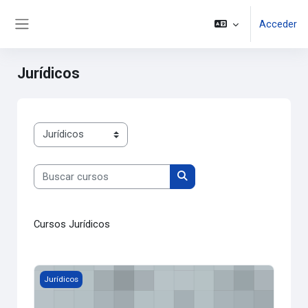
Salta al contenido principal
Acceder
Panel lateral
Jurídicos
Categorías
Buscar cursos
Buscar cursos
Cursos Jurídicos
Formación Integral Especializada en Extranjería Demo
Jurídicos